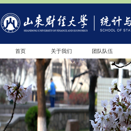
首页
关于我们
团队队伍