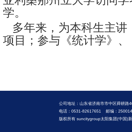
学。
多年来，为本科生主讲
项目；参与《统计学》、
公司地址：山东省济南市市中区舜耕路4
电话：0531-82617651 邮编：25001
版权所有 suncitygroup太阳集团(中国