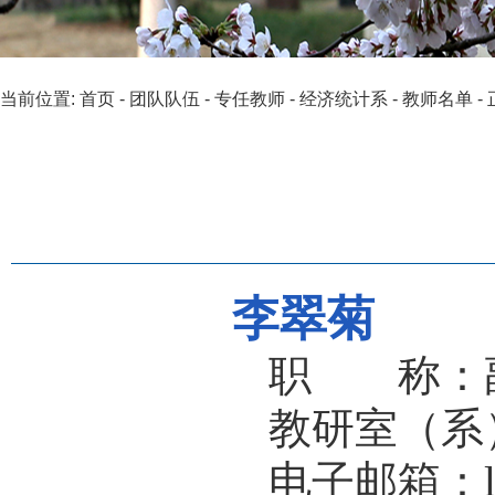
当前位置:
首页
-
团队队伍
-
专任教师
-
经济统计系
-
教师名单
-
李翠菊
职 称：副
教研室（系
电子邮箱：