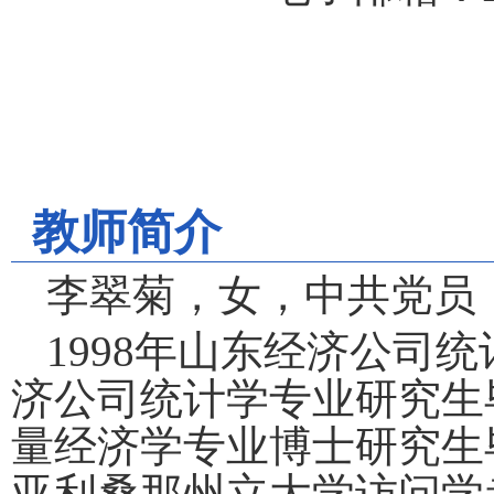
教师简介
李翠菊，女，中共党员
1998年山东经济公司
济公司统计学专业研究生
量经济学专业博士研究生毕
亚利桑那州立大学访问学