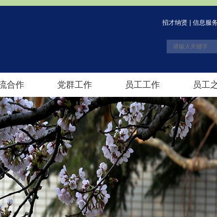
招才纳贤
|
信息服
流合作
党群工作
员工工作
员工