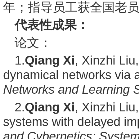
年；指导员工获全国老员
代表性成果：
论文：
1.
Qiang Xi
, Xinzhi Liu
dynamical networks via a 
Networks and Learning 
2.
Qiang Xi
, Xinzhi Liu,
systems with delayed imp
and Cybernetics: Syste