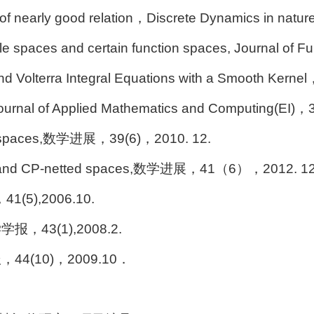
 of nearly good relation，Discrete Dynamics in natu
able spaces and certain function spaces, Journal of
nd Volterra Integral Equations with a Smooth Kern
 Journal of Applied Mathematics and Computing(EI
Dσ-spaces,数学进展，39(6)，2010. 12.
aces and CP-netted spaces,数学进展，41（6），2012. 12
),2006.10.
3(1),2008.2.
(10)，2009.10．