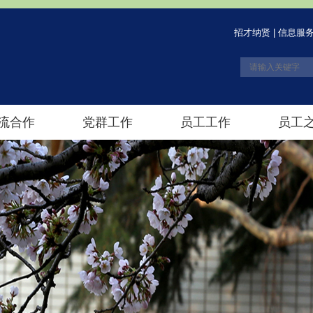
招才纳贤
|
信息服
流合作
党群工作
员工工作
员工