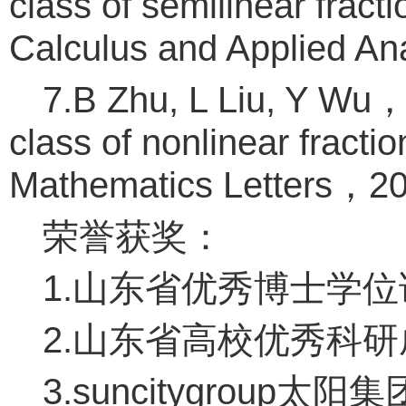
class of semilinear fract
Calculus and Applied A
7.B Zhu, L Liu, Y Wu，L
class of nonlinear fracti
Mathematics Letters，20
荣誉获奖：
1.山东省优秀博士学位论
2.山东省高校优秀科研成果
3.suncitygroup太