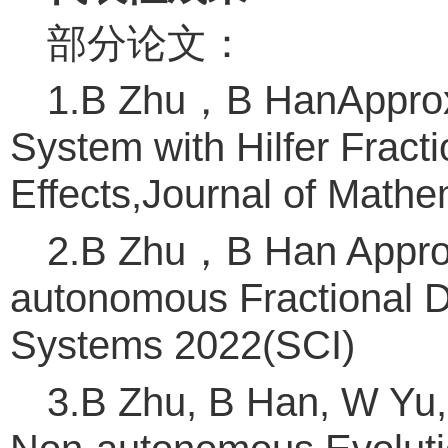
部分论文：
1.B Zhu，B HanApproxima
System with Hilfer Fract
Effects,Journal of Mathe
2.B Zhu，B Han Approxi
autonomous Fractional Di
Systems 2022(SCI)
3.B Zhu, B Han, W Yu,E