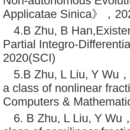
Non-autonomous Evoluti
Applicatae Sinica》，20
4.B Zhu, B Han,Existen
Partial Integro-Differen
2020(SCI)
5.B Zhu, L Liu, Y Wu，E
a class of nonlinear frac
Computers & Mathematic
6. B Zhu, L Liu, Y Wu，