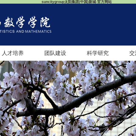
suncitygroup太阳集团(中国)新城-官方网站
人才培养
团队建设
科学研究
交